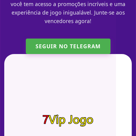
você tem acesso a promoções incríveis e uma
experiência de jogo inigualável. Junte-se aos
vencedores agora!
SEGUIR NO TELEGRAM