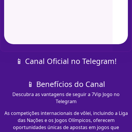
📱 Canal Oficial no Telegram!
📱 Benefícios do Canal
Descubra as vantagens de seguir a 7Vip Jogo no
Telegram
As competições internacionais de vôlei, incluindo a Liga
das Nações e os Jogos Olímpicos, oferecem
oportunidades únicas de apostas em jogos que