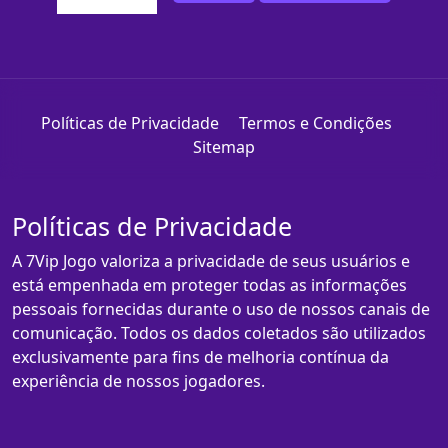
Políticas de Privacidade
Termos e Condições
Sitemap
Políticas de Privacidade
A 7Vip Jogo valoriza a privacidade de seus usuários e
está empenhada em proteger todas as informações
pessoais fornecidas durante o uso de nossos canais de
comunicação. Todos os dados coletados são utilizados
exclusivamente para fins de melhoria contínua da
experiência de nossos jogadores.