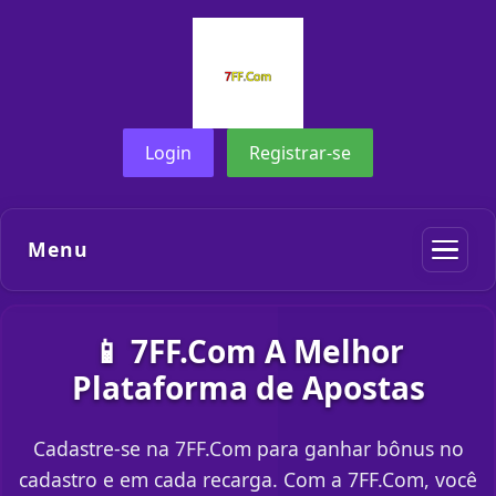
Login
Registrar-se
Menu
📱 7FF.Com A Melhor
Plataforma de Apostas
Cadastre-se na 7FF.Com para ganhar bônus no
cadastro e em cada recarga. Com a 7FF.Com, você