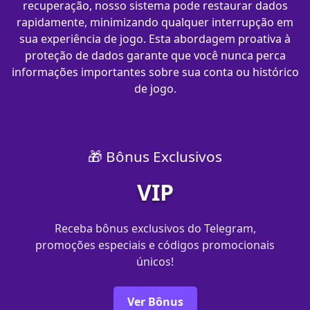
recuperação, nosso sistema pode restaurar dados
rapidamente, minimizando qualquer interrupção em
sua experiência de jogo. Esta abordagem proativa à
proteção de dados garante que você nunca perca
informações importantes sobre sua conta ou histórico
de jogo.
🎁 Bônus Exclusivos
VIP
Receba bônus exclusivos do Telegram,
promoções especiais e códigos promocionais
únicos!
Ver Bônus