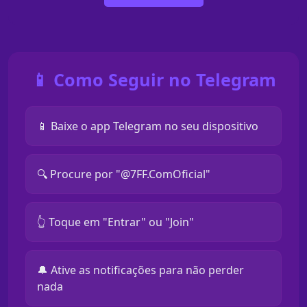
📱 Como Seguir no Telegram
📱 Baixe o app Telegram no seu dispositivo
🔍 Procure por "@7FF.ComOficial"
👆 Toque em "Entrar" ou "Join"
🔔 Ative as notificações para não perder
nada