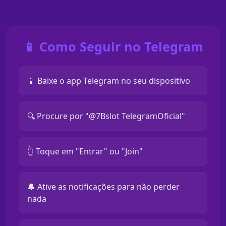
📱 Como Seguir no Telegram
📱 Baixe o app Telegram no seu dispositivo
🔍 Procure por "@7Bslot TelegramOficial"
👆 Toque em "Entrar" ou "Join"
🔔 Ative as notificações para não perder
nada