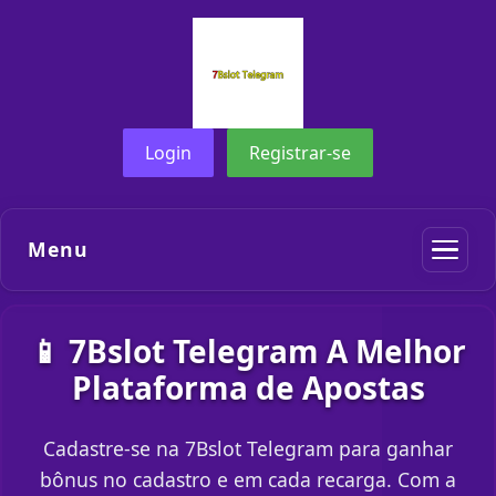
Login
Registrar-se
Menu
📱 7Bslot Telegram A Melhor
Plataforma de Apostas
Cadastre-se na 7Bslot Telegram para ganhar
bônus no cadastro e em cada recarga. Com a