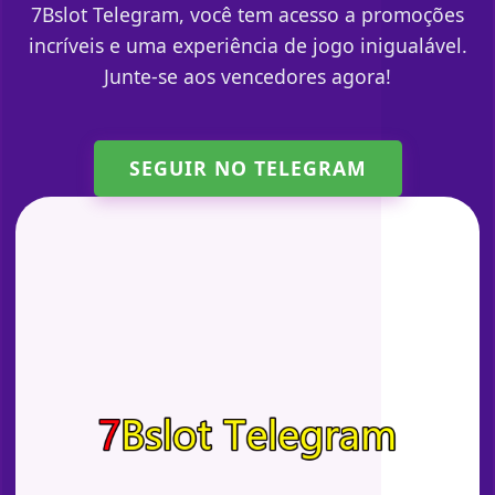
7Bslot Telegram, você tem acesso a promoções
incríveis e uma experiência de jogo inigualável.
Junte-se aos vencedores agora!
SEGUIR NO TELEGRAM