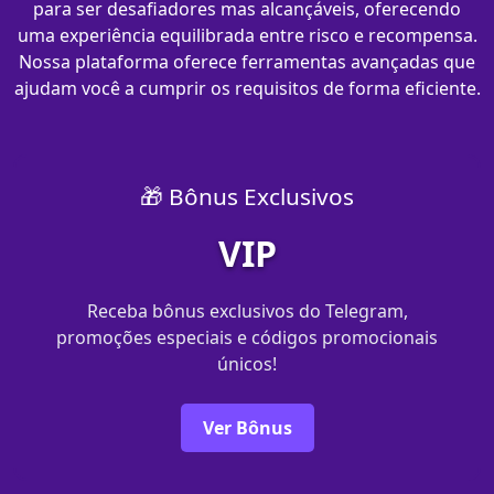
para ser desafiadores mas alcançáveis, oferecendo
uma experiência equilibrada entre risco e recompensa.
Nossa plataforma oferece ferramentas avançadas que
ajudam você a cumprir os requisitos de forma eficiente.
🎁 Bônus Exclusivos
VIP
Receba bônus exclusivos do Telegram,
promoções especiais e códigos promocionais
únicos!
Ver Bônus