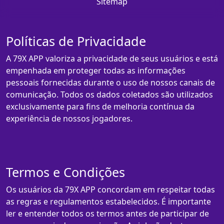
Sitemap
Políticas de Privacidade
A 79X APP valoriza a privacidade de seus usuários e está
empenhada em proteger todas as informações
pessoais fornecidas durante o uso de nossos canais de
comunicação. Todos os dados coletados são utilizados
exclusivamente para fins de melhoria contínua da
experiência de nossos jogadores.
Termos e Condições
Os usuários da 79X APP concordam em respeitar todas
as regras e regulamentos estabelecidos. É importante
ler e entender todos os termos antes de participar de