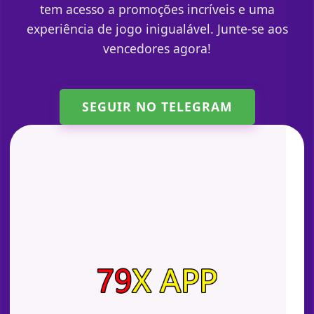
tem acesso a promoções incríveis e uma
experiência de jogo inigualável. Junte-se aos
vencedores agora!
SEGUIR NO TELEGRAM