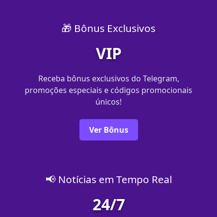
🎁 Bônus Exclusivos
VIP
Receba bônus exclusivos do Telegram,
promoções especiais e códigos promocionais
únicos!
Ver Bônus
📢 Notícias em Tempo Real
24/7