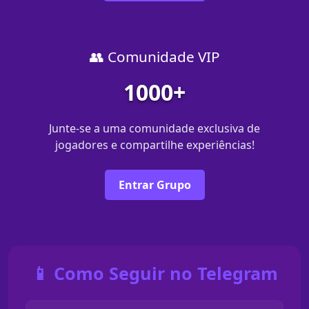
👥 Comunidade VIP
1000+
Junte-se a uma comunidade exclusiva de
jogadores e compartilhe experiências!
Entrar Grupo
📱 Como Seguir no Telegram