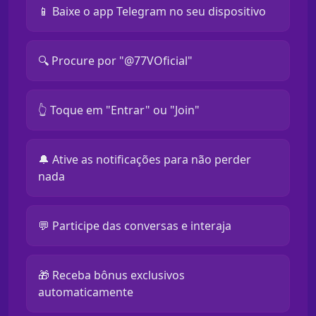
📱 Baixe o app Telegram no seu dispositivo
🔍 Procure por "@77VOficial"
👆 Toque em "Entrar" ou "Join"
🔔 Ative as notificações para não perder
nada
💬 Participe das conversas e interaja
🎁 Receba bônus exclusivos
automaticamente