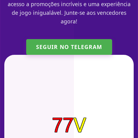
acesso a promoções incríveis e uma experiência
de jogo inigualável. Junte-se aos vencedores
agora!
SEGUIR NO TELEGRAM