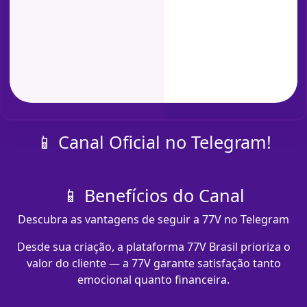
📱 Canal Oficial no Telegram!
📱 Benefícios do Canal
Descubra as vantagens de seguir a 77V no Telegram
Desde sua criação, a plataforma 77V Brasil prioriza o
valor do cliente — a 77V garante satisfação tanto
emocional quanto financeira.