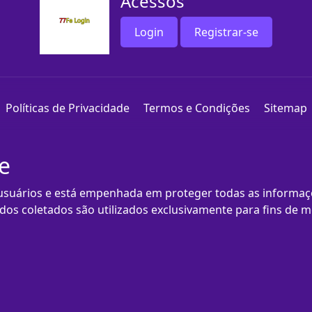
Acessos
Login
Registrar-se
Políticas de Privacidade
Termos e Condições
Sitemap
de
s usuários e está empenhada em proteger todas as informaç
os coletados são utilizados exclusivamente para fins de m