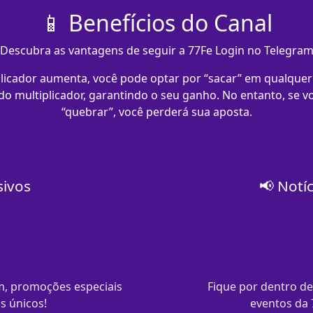
📱 Benefícios do Canal
Descubra as vantagens de seguir a 77Fe Login no Telegra
plicador aumenta, você pode optar por “sacar” em qualque
 do multiplicador, garantindo o seu ganho. No entanto, se 
“quebrar”, você perderá sua aposta.
sivos
📢 Notí
m, promoções especiais
Fique por dentro d
s únicos!
eventos da 