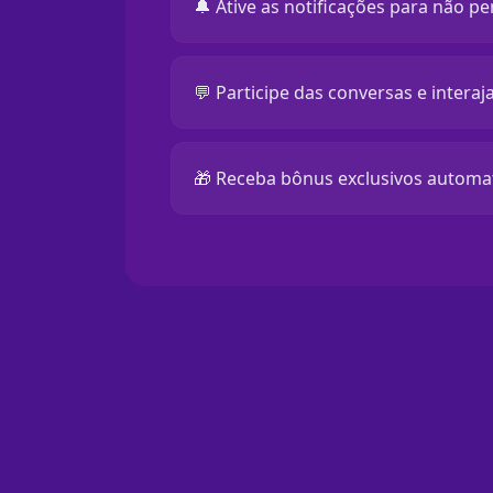
🔔 Ative as notificações para não p
💬 Participe das conversas e interaj
🎁 Receba bônus exclusivos autom