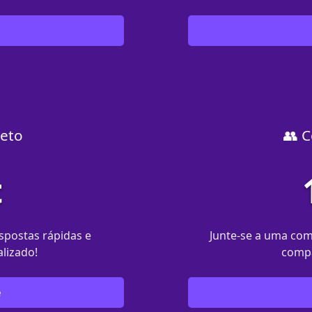
reto
👥 
t
espostas rápidas e
Junte-se a uma com
lizado!
compa
e