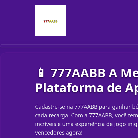
📱 777AABB A Me
Plataforma de A
Cadastre-se na 777AABB para ganhar b
cada recarga. Com a 777AABB, você te
incríveis e uma experiência de jogo inig
vencedores agora!