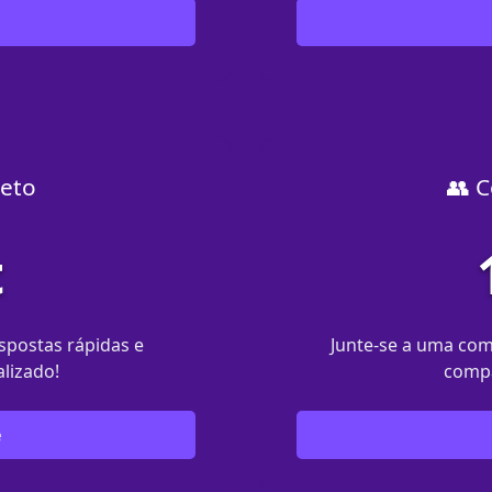
reto
👥 
t
espostas rápidas e
Junte-se a uma com
lizado!
compa
e