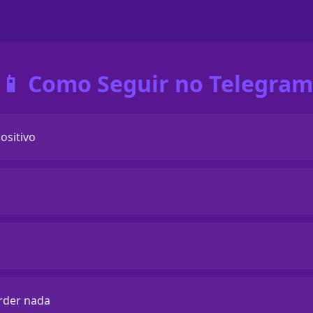
📱 Como Seguir no Telegram
ositivo
erder nada