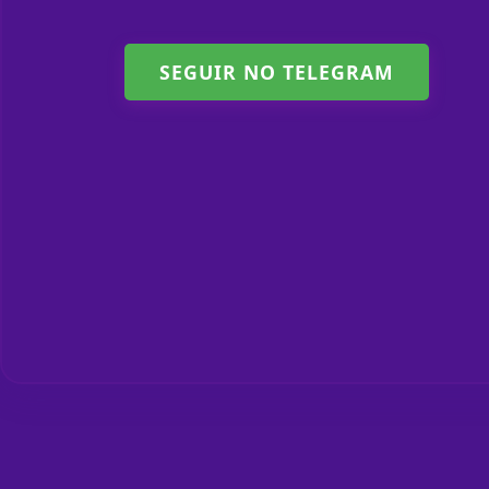
SEGUIR NO TELEGRAM