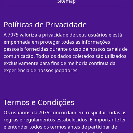
Sitemap
Políticas de Privacidade
A 7075 valoriza a privacidade de seus usuários e está
empenhada em proteger todas as informações
pessoais fornecidas durante o uso de nossos canais de
comunicação. Todos os dados coletados são utilizados
exclusivamente para fins de melhoria contínua da
experiência de nossos jogadores.
Termos e Condições
Os usuários da 7075 concordam em respeitar todas as
regras e regulamentos estabelecidos. É importante ler
e entender todos os termos antes de participar de