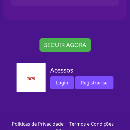
SEGUIR AGORA
Acessos
Login
Registrar-se
Políticas de Privacidade
Termos e Condições