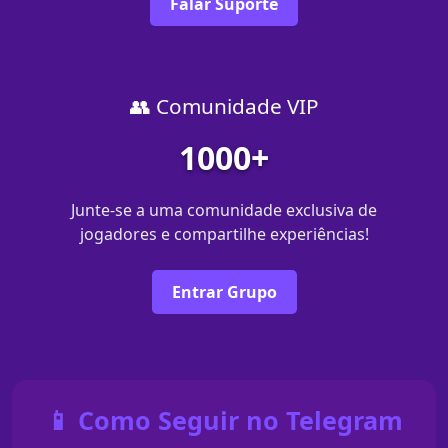
Falar Suporte
👥 Comunidade VIP
1000+
Junte-se a uma comunidade exclusiva de
jogadores e compartilhe experiências!
Entrar Grupo
📱 Como Seguir no Telegram