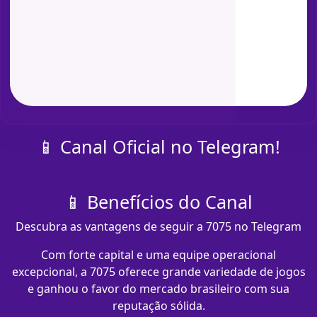
📱 Canal Oficial no Telegram!
📱 Benefícios do Canal
Descubra as vantagens de seguir a 7075 no Telegram
Com forte capital e uma equipe operacional
excepcional, a 7075 oferece grande variedade de jogos
e ganhou o favor do mercado brasileiro com sua
reputação sólida.