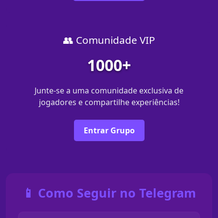
👥 Comunidade VIP
1000+
Junte-se a uma comunidade exclusiva de
jogadores e compartilhe experiências!
Entrar Grupo
📱 Como Seguir no Telegram