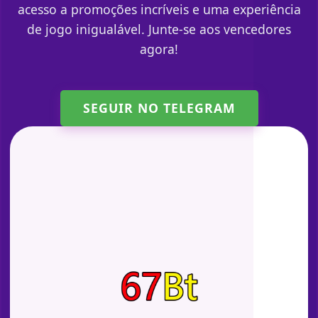
acesso a promoções incríveis e uma experiência
de jogo inigualável. Junte-se aos vencedores
agora!
SEGUIR NO TELEGRAM