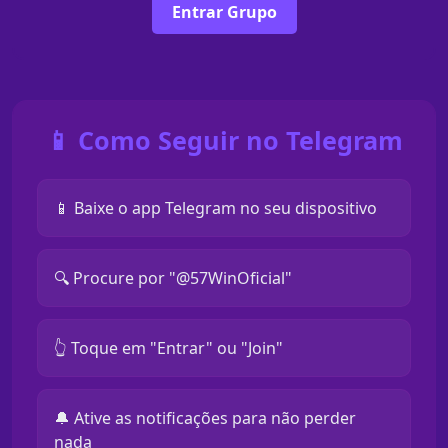
Entrar Grupo
📱 Como Seguir no Telegram
📱 Baixe o app Telegram no seu dispositivo
🔍 Procure por "@57WinOficial"
👆 Toque em "Entrar" ou "Join"
🔔 Ative as notificações para não perder
nada