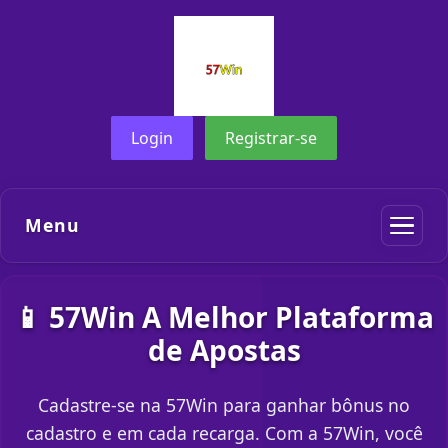
Login
Registrar-se
Menu
📱 57Win A Melhor Plataforma
de Apostas
Cadastre-se na 57Win para ganhar bônus no
cadastro e em cada recarga. Com a 57Win, você