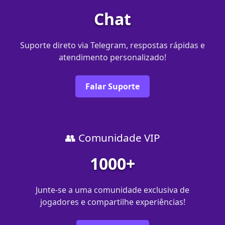
Chat
Suporte direto via Telegram, respostas rápidas e
atendimento personalizado!
Falar Suporte
👥 Comunidade VIP
1000+
Junte-se a uma comunidade exclusiva de
jogadores e compartilhe experiências!