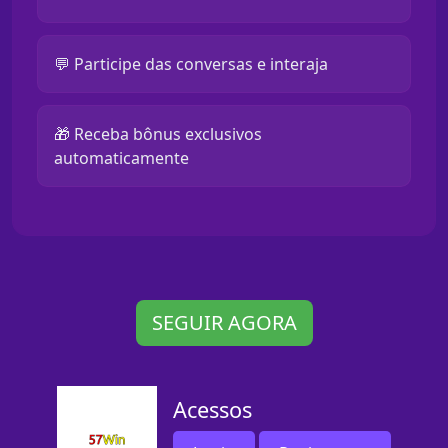
💬 Participe das conversas e interaja
🎁 Receba bônus exclusivos
automaticamente
SEGUIR AGORA
Acessos