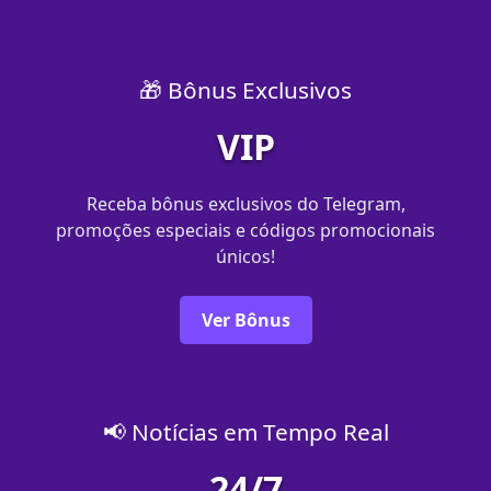
🎁 Bônus Exclusivos
VIP
Receba bônus exclusivos do Telegram,
promoções especiais e códigos promocionais
únicos!
Ver Bônus
📢 Notícias em Tempo Real
24/7