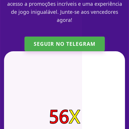
acesso a promoções incríveis e uma experiência
de jogo inigualável. Junte-se aos vencedores
agora!
SEGUIR NO TELEGRAM