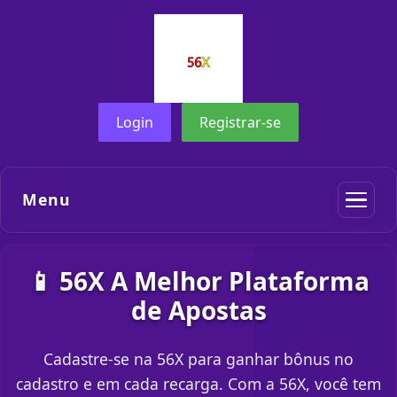
Login
Registrar-se
Menu
📱 56X A Melhor Plataforma
de Apostas
Cadastre-se na 56X para ganhar bônus no
cadastro e em cada recarga. Com a 56X, você tem