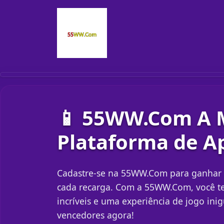
📱 55WW.Com A 
Plataforma de A
Cadastre-se na 55WW.Com para ganhar 
cada recarga. Com a 55WW.Com, você t
incríveis e uma experiência de jogo inig
vencedores agora!