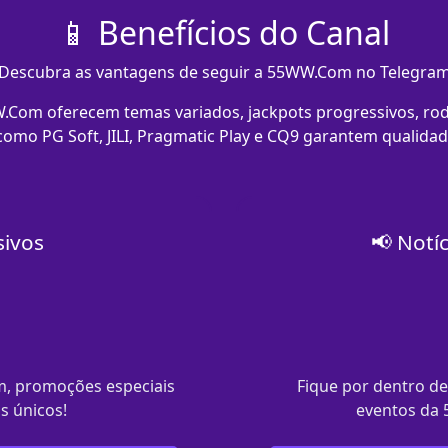
📱 Benefícios do Canal
Descubra as vantagens de seguir a 55WW.Com no Telegra
Com oferecem temas variados, jackpots progressivos, rodad
omo PG Soft, JILI, Pragmatic Play e CQ9 garantem qualidad
sivos
📢 Notí
m, promoções especiais
Fique por dentro d
s únicos!
eventos da