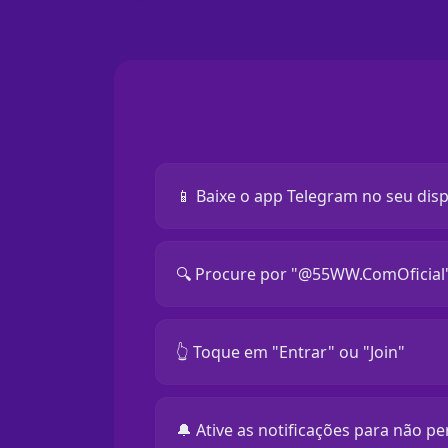
📱 Baixe o app Telegram no seu disp
🔍 Procure por "@55WW.ComOficial
👆 Toque em "Entrar" ou "Join"
🔔 Ative as notificações para não p