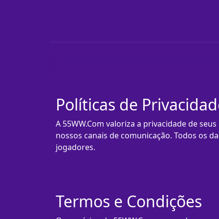
Políticas de Privacida
A 55WW.Com valoriza a privacidade de seus
nossos canais de comunicação. Todos os dad
jogadores.
Termos e Condições