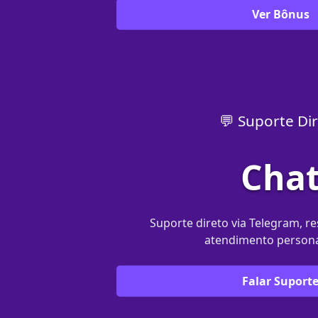
Ver Bônus
💬 Suporte Di
Cha
Suporte direto via Telegram, r
atendimento persona
Falar Suport