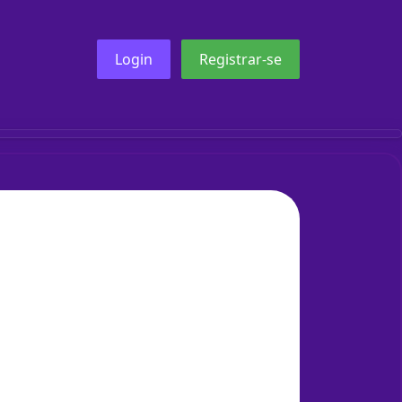
Login
Registrar-se