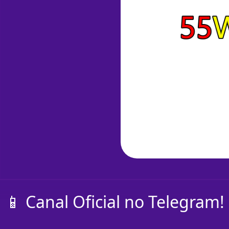
📱 Canal Oficial no Telegram!