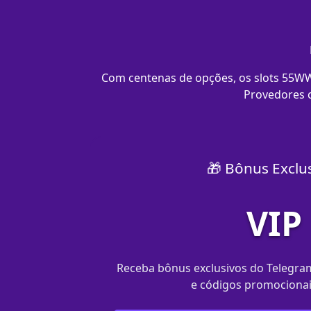
Com centenas de opções, os slots 55WW.
Provedores c
🎁 Bônus Exclu
VIP
Receba bônus exclusivos do Telegra
e códigos promocionai