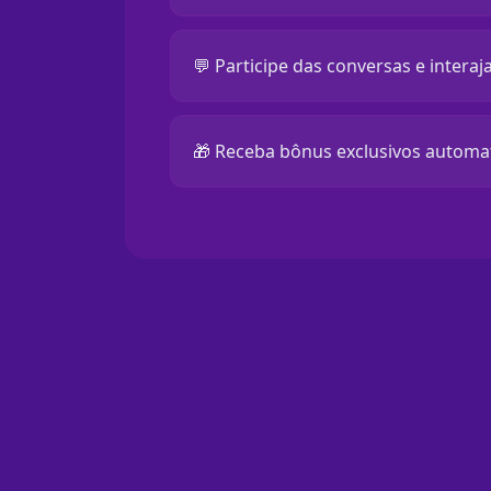
💬 Participe das conversas e interaj
🎁 Receba bônus exclusivos autom