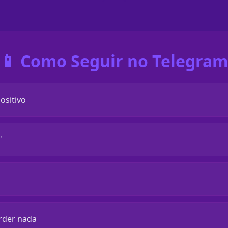
📱 Como Seguir no Telegram
ositivo
"
erder nada