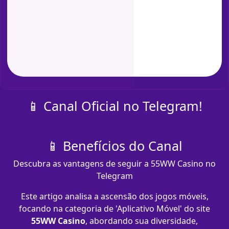
📱 Canal Oficial no Telegram!
📱 Benefícios do Canal
Descubra as vantagens de seguir a 55WW Casino no
Telegram
Este artigo analisa a ascensão dos jogos móveis,
focando na categoria de 'Aplicativo Móvel' do site
55WW Casino
, abordando sua diversidade,