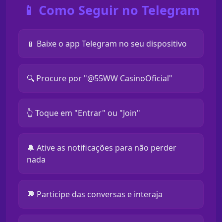
📱 Como Seguir no Telegram
📱 Baixe o app Telegram no seu dispositivo
🔍 Procure por "@55WW CasinoOficial"
👆 Toque em "Entrar" ou "Join"
🔔 Ative as notificações para não perder
nada
💬 Participe das conversas e interaja