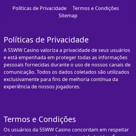
Políticas de Privacidade
Termos e Condições
Sitemap
Políticas de Privacidade
A 55WW Casino valoriza a privacidade de seus usuários
e está empenhada em proteger todas as informações
pessoais fornecidas durante o uso de nossos canais de
comunicação. Todos os dados coletados são utilizados
exclusivamente para fins de melhoria contínua da
experiência de nossos jogadores.
Termos e Condições
Os usuários da 55WW Casino concordam em respeitar