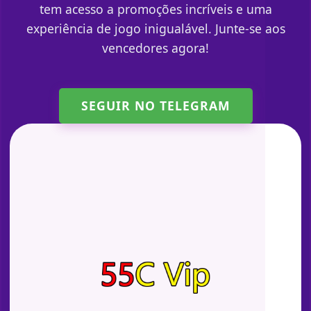
tem acesso a promoções incríveis e uma
experiência de jogo inigualável. Junte-se aos
vencedores agora!
SEGUIR NO TELEGRAM