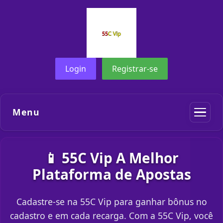
Login
Registrar-se
Menu
📱 55C Vip A Melhor
Plataforma de Apostas
Cadastre-se na 55C Vip para ganhar bônus no
cadastro e em cada recarga. Com a 55C Vip, você