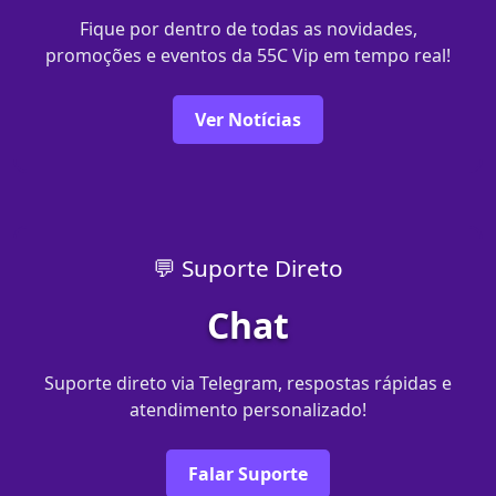
Fique por dentro de todas as novidades,
promoções e eventos da 55C Vip em tempo real!
Ver Notícias
💬 Suporte Direto
Chat
Suporte direto via Telegram, respostas rápidas e
atendimento personalizado!
Falar Suporte