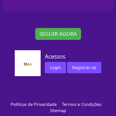
SEGUIR AGORA
Acessos
Login
Registrar-se
Políticas de Privacidade
Termos e Condições
Sitemap