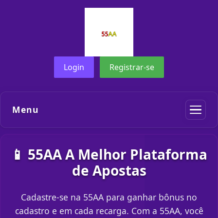
Login
Registrar-se
Menu
📱 55AA A Melhor Plataforma
de Apostas
Cadastre-se na 55AA para ganhar bônus no
cadastro e em cada recarga. Com a 55AA, você