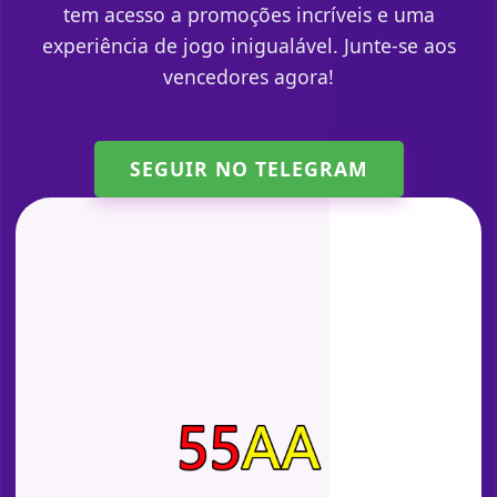
tem acesso a promoções incríveis e uma
experiência de jogo inigualável. Junte-se aos
vencedores agora!
SEGUIR NO TELEGRAM