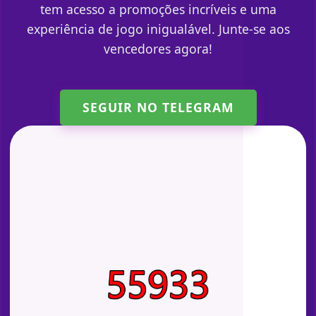
tem acesso a promoções incríveis e uma
experiência de jogo inigualável. Junte-se aos
vencedores agora!
SEGUIR NO TELEGRAM