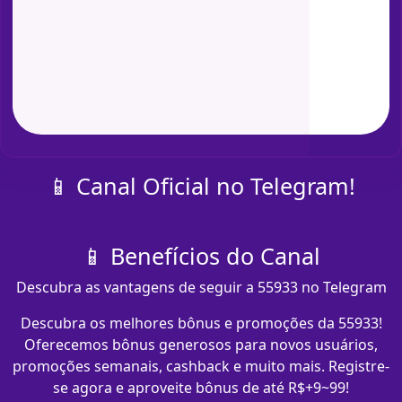
📱 Canal Oficial no Telegram!
📱 Benefícios do Canal
Descubra as vantagens de seguir a 55933 no Telegram
Descubra os melhores bônus e promoções da 55933!
Oferecemos bônus generosos para novos usuários,
promoções semanais, cashback e muito mais. Registre-
se agora e aproveite bônus de até R$+9~99!