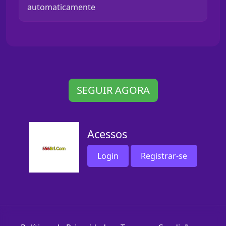
automaticamente
SEGUIR AGORA
Acessos
Login
Registrar-se