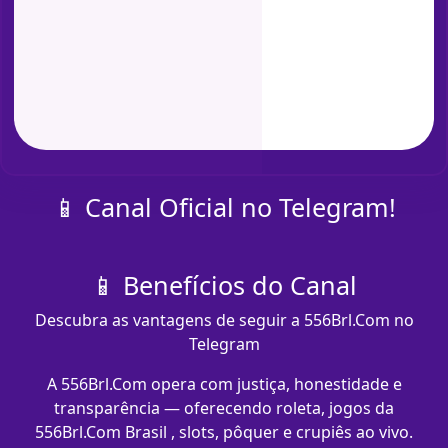
📱 Canal Oficial no Telegram!
📱 Benefícios do Canal
Descubra as vantagens de seguir a 556Brl.Com no
Telegram
A 556Brl.Com opera com justiça, honestidade e
transparência — oferecendo roleta, jogos da
556Brl.Com Brasil , slots, pôquer e crupiês ao vivo.