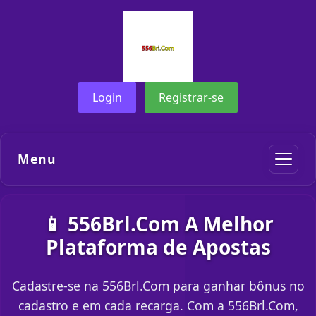
Login
Registrar-se
Menu
📱 556Brl.Com A Melhor
Plataforma de Apostas
Cadastre-se na 556Brl.Com para ganhar bônus no
cadastro e em cada recarga. Com a 556Brl.Com,