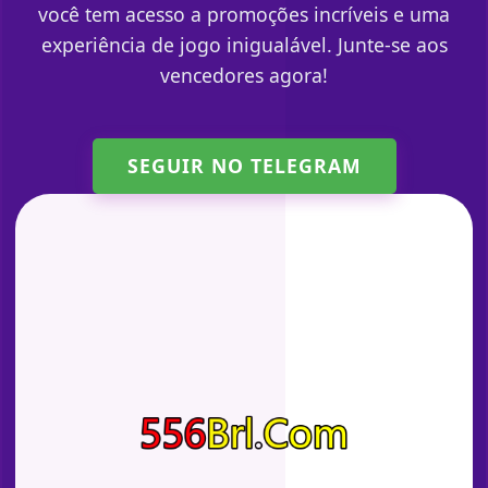
você tem acesso a promoções incríveis e uma
experiência de jogo inigualável. Junte-se aos
vencedores agora!
SEGUIR NO TELEGRAM