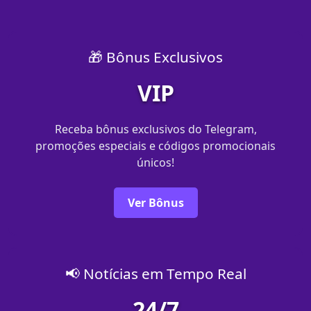
🎁 Bônus Exclusivos
VIP
Receba bônus exclusivos do Telegram,
promoções especiais e códigos promocionais
únicos!
Ver Bônus
📢 Notícias em Tempo Real
24/7