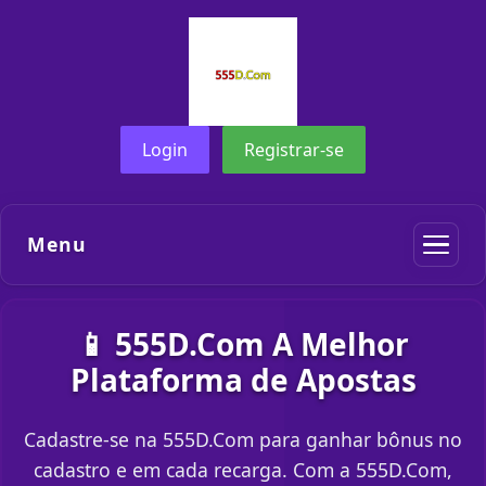
Login
Registrar-se
Menu
📱 555D.Com A Melhor
Plataforma de Apostas
Cadastre-se na 555D.Com para ganhar bônus no
cadastro e em cada recarga. Com a 555D.Com,