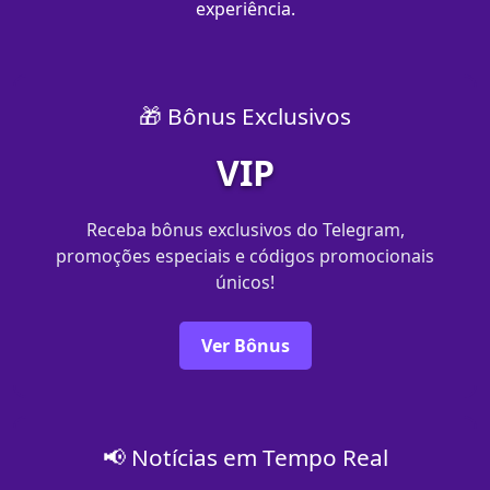
experiência.
🎁 Bônus Exclusivos
VIP
Receba bônus exclusivos do Telegram,
promoções especiais e códigos promocionais
únicos!
Ver Bônus
📢 Notícias em Tempo Real