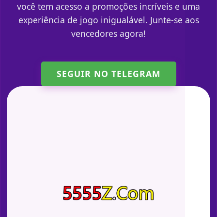
você tem acesso a promoções incríveis e uma
experiência de jogo inigualável. Junte-se aos
vencedores agora!
SEGUIR NO TELEGRAM