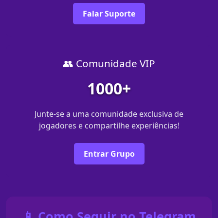
Falar Suporte
👥 Comunidade VIP
1000+
Junte-se a uma comunidade exclusiva de
jogadores e compartilhe experiências!
Entrar Grupo
📱 Como Seguir no Telegram