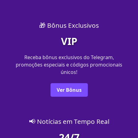
🎁 Bônus Exclusivos
VIP
Receba bônus exclusivos do Telegram,
promoções especiais e códigos promocionais
únicos!
Ver Bônus
📢 Notícias em Tempo Real
24/7