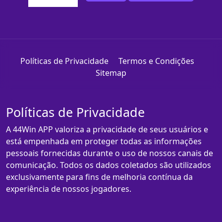
Políticas de Privacidade
Termos e Condições
Sitemap
Políticas de Privacidade
A 44Win APP valoriza a privacidade de seus usuários e
está empenhada em proteger todas as informações
pessoais fornecidas durante o uso de nossos canais de
comunicação. Todos os dados coletados são utilizados
exclusivamente para fins de melhoria contínua da
experiência de nossos jogadores.