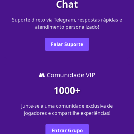
Chat
Suporte direto via Telegram, respostas rápidas e
atendimento personalizado!
Falar Suporte
👥 Comunidade VIP
1000+
Junte-se a uma comunidade exclusiva de
jogadores e compartilhe experiências!
Entrar Grupo