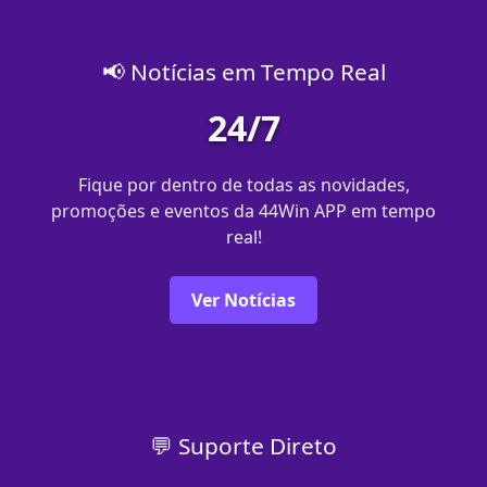
📢 Notícias em Tempo Real
24/7
Fique por dentro de todas as novidades,
promoções e eventos da 44Win APP em tempo
real!
Ver Notícias
💬 Suporte Direto