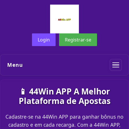
Login
Registrar-se
Menu
📱 44Win APP A Melhor
Plataforma de Apostas
Cadastre-se na 44Win APP para ganhar bônus no
cadastro e em cada recarga. Com a 44Win APP,