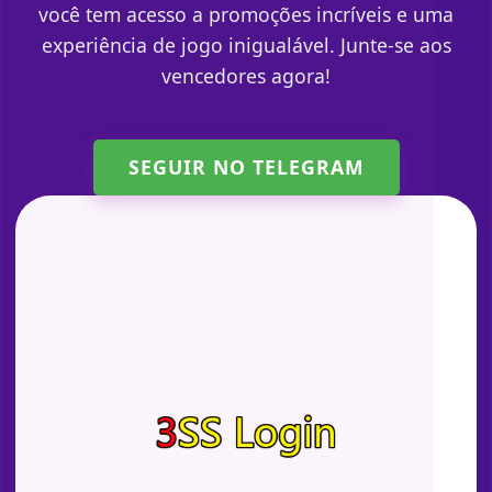
você tem acesso a promoções incríveis e uma
experiência de jogo inigualável. Junte-se aos
vencedores agora!
SEGUIR NO TELEGRAM