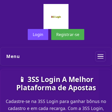
Login
Registrar-se
Menu
📱 3SS Login A Melhor
Plataforma de Apostas
Cadastre-se na 3SS Login para ganhar bônus no
cadastro e em cada recarga. Com a 3SS Login,