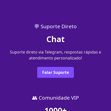
💬 Suporte Direto
Chat
Suporte direto via Telegram, respostas rápidas e
atendimento personalizado!
Falar Suporte
👥 Comunidade VIP
1000+