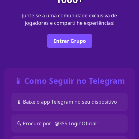
Junte-se a uma comunidade exclusiva de
jogadores e compartilhe experiências!
Entrar Grupo
📱 Como Seguir no Telegram
📱 Baixe o app Telegram no seu dispositivo
🔍 Procure por "@3SS LoginOficial"