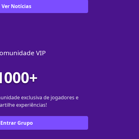
Ver Notícias
Comunidade VIP
1000+
unidade exclusiva de jogadores e
rtilhe experiências!
Entrar Grupo