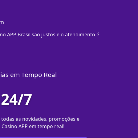
am
o APP Brasil são justos e o atendimento é
cias em Tempo Real
24/7
e todas as novidades, promoções e
F Casino APP em tempo real!