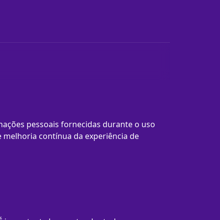
rmações pessoais fornecidas durante o uso
e melhoria contínua da experiência de