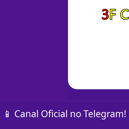
📱 Canal Oficial no Telegram!