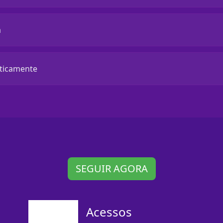
a
aticamente
SEGUIR AGORA
Acessos