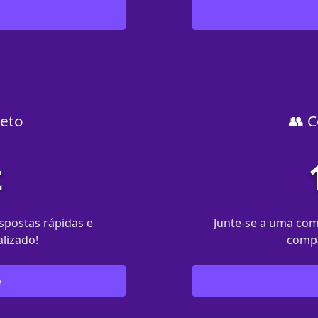
reto
👥 
t
espostas rápidas e
Junte-se a uma com
lizado!
compa
e