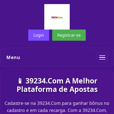
Login
Registrar-se
Menu
📱 39234.Com A Melhor
Plataforma de Apostas
Cadastre-se na 39234.Com para ganhar bônus no
cadastro e em cada recarga. Com a 39234.Com,