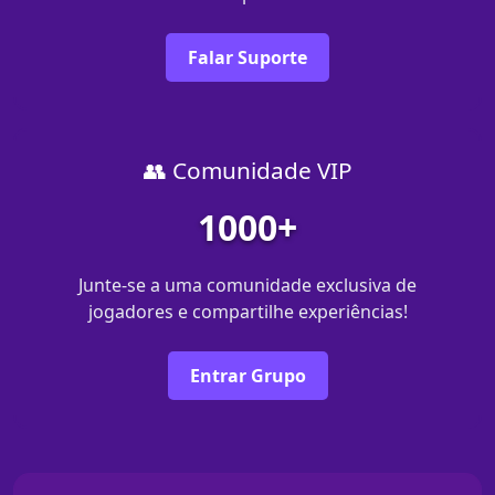
Falar Suporte
👥 Comunidade VIP
1000+
Junte-se a uma comunidade exclusiva de
jogadores e compartilhe experiências!
Entrar Grupo