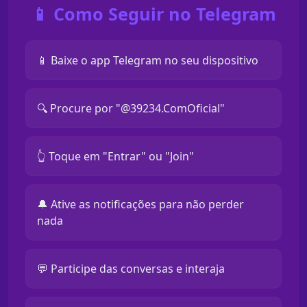
📱 Como Seguir no Telegram
📱 Baixe o app Telegram no seu dispositivo
🔍 Procure por "@39234.ComOficial"
👆 Toque em "Entrar" ou "Join"
🔔 Ative as notificações para não perder
nada
💬 Participe das conversas e interaja