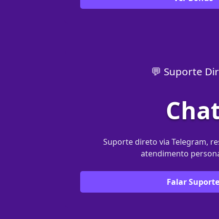
💬 Suporte Di
Cha
Suporte direto via Telegram, r
atendimento persona
Falar Suport