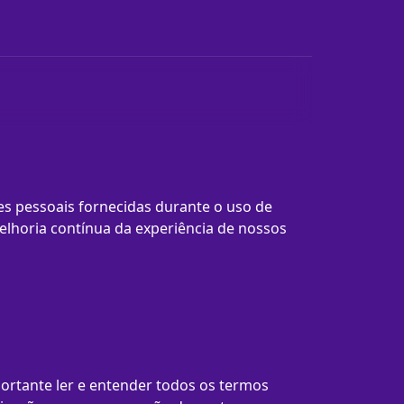
s pessoais fornecidas durante o uso de
elhoria contínua da experiência de nossos
ortante ler e entender todos os termos