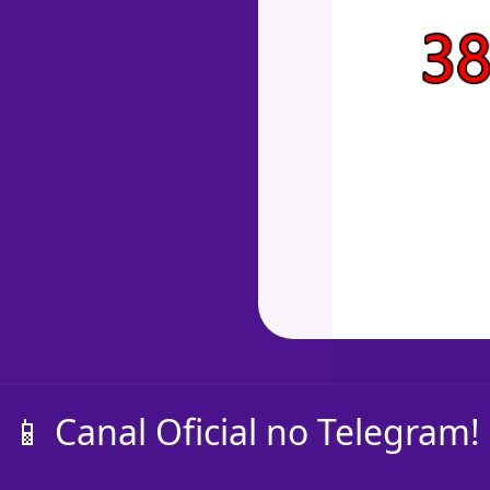
📱 Canal Oficial no Telegram!