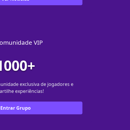
Comunidade VIP
1000+
unidade exclusiva de jogadores e
rtilhe experiências!
Entrar Grupo