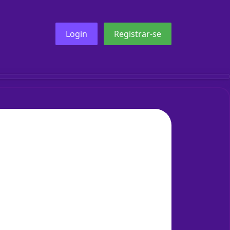
Login
Registrar-se