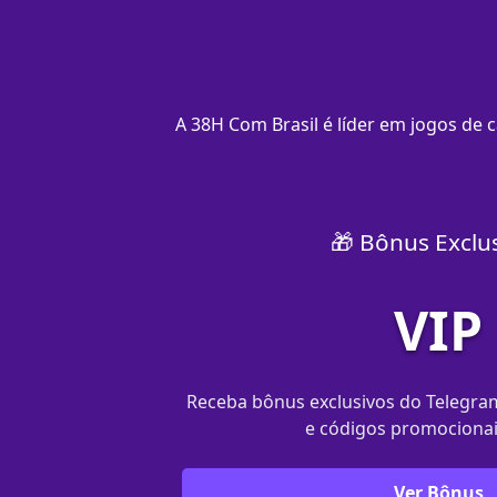
A 38H Com Brasil é líder em jogos de
🎁 Bônus Exclu
VIP
Receba bônus exclusivos do Telegra
e códigos promocionai
Ver Bônus