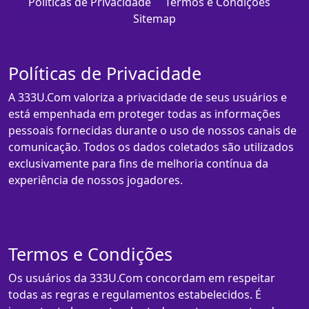
Políticas de Privacidade
Termos e Condições
Sitemap
Políticas de Privacidade
A 333U.Com valoriza a privacidade de seus usuários e
está empenhada em proteger todas as informações
pessoais fornecidas durante o uso de nossos canais de
comunicação. Todos os dados coletados são utilizados
exclusivamente para fins de melhoria contínua da
experiência de nossos jogadores.
Termos e Condições
Os usuários da 333U.Com concordam em respeitar
todas as regras e regulamentos estabelecidos. É