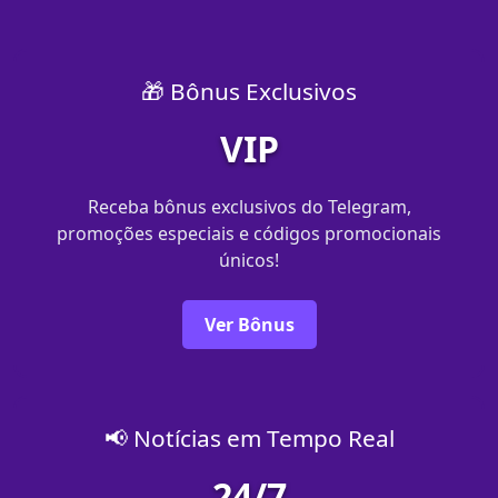
🎁 Bônus Exclusivos
VIP
Receba bônus exclusivos do Telegram,
promoções especiais e códigos promocionais
únicos!
Ver Bônus
📢 Notícias em Tempo Real
24/7