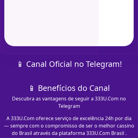
📱 Canal Oficial no Telegram!
📱 Benefícios do Canal
Descubra as vantagens de seguir a 333U.Com no
Telegram
A 333U.Com oferece serviço de excelência 24h por dia
— sempre com o compromisso de ser o melhor cassino
do Brasil através da plataforma 333U.Com Brasil .