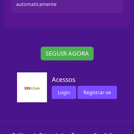
automaticamente
SEGUIR AGORA
Acessos
Login
Registrar-se