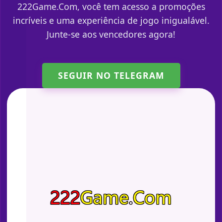
222Game.Com, você tem acesso a promoções
incríveis e uma experiência de jogo inigualável.
Junte-se aos vencedores agora!
SEGUIR NO TELEGRAM