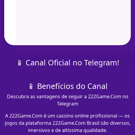
📱 Canal Oficial no Telegram!
📱 Benefícios do Canal
Descubra as vantagens de seguir a 222Game.Com no
Telegram
A 222Game.Com é um cassino online profissional — os
jogos da plataforma 222Game.Com Brasil são diversos,
imersivos e de altíssima qualidade.