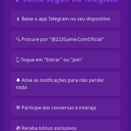
📱 Baixe o app Telegram no seu dispositivo
🔍 Procure por "@222Game.ComOficial"
👆 Toque em "Entrar" ou "Join"
🔔 Ative as notificações para não perder
nada
💬 Participe das conversas e interaja
🎁 Receba bônus exclusivos