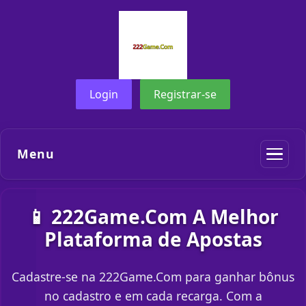
Login
Registrar-se
Menu
📱 222Game.Com A Melhor
Plataforma de Apostas
Cadastre-se na 222Game.Com para ganhar bônus
no cadastro e em cada recarga. Com a