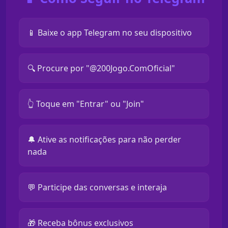
📱 Baixe o app Telegram no seu dispositivo
🔍 Procure por "@200Jogo.ComOficial"
👆 Toque em "Entrar" ou "Join"
🔔 Ative as notificações para não perder
nada
💬 Participe das conversas e interaja
🎁 Receba bônus exclusivos