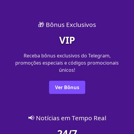
🎁 Bônus Exclusivos
VIP
Receba bônus exclusivos do Telegram,
promoções especiais e códigos promocionais
únicos!
Ver Bônus
📢 Notícias em Tempo Real
24/7