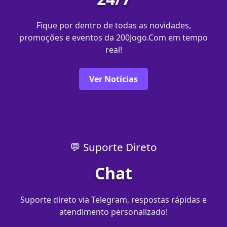
Fique por dentro de todas as novidades,
promoções e eventos da 200Jogo.Com em tempo
real!
Ver Notícias
💬 Suporte Direto
Chat
Suporte direto via Telegram, respostas rápidas e
atendimento personalizado!