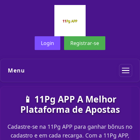
Login
Registrar-se
Menu
📱 11Pg APP A Melhor
Plataforma de Apostas
Cadastre-se na 11Pg APP para ganhar bônus no
cadastro e em cada recarga. Com a 11Pg APP,