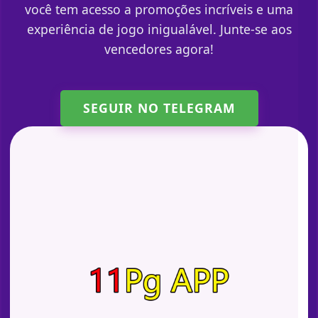
você tem acesso a promoções incríveis e uma
experiência de jogo inigualável. Junte-se aos
vencedores agora!
SEGUIR NO TELEGRAM