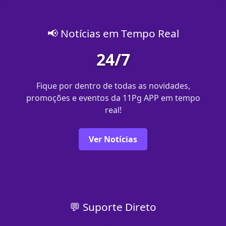
📢 Notícias em Tempo Real
24/7
Fique por dentro de todas as novidades,
promoções e eventos da 11Pg APP em tempo
real!
Ver Notícias
💬 Suporte Direto