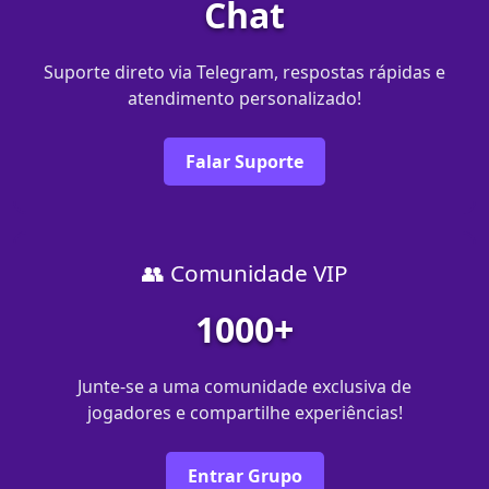
Chat
Suporte direto via Telegram, respostas rápidas e
atendimento personalizado!
Falar Suporte
👥 Comunidade VIP
1000+
Junte-se a uma comunidade exclusiva de
jogadores e compartilhe experiências!
Entrar Grupo